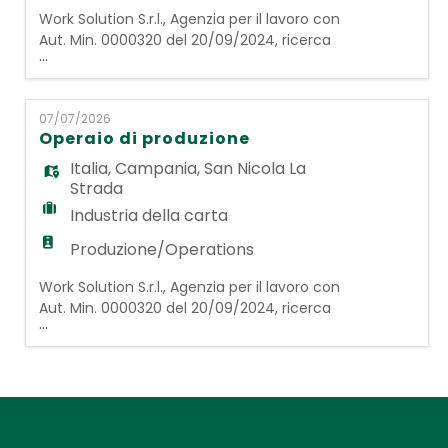
Work Solution S.r.l., Agenzia per il lavoro con
Aut. Min. 0000320 del 20/09/2024, ricerca
...
per Azienda specializzata da oltre trent'anni
nel settore delle fonderie artistiche una
figura di Operaio/a di Fonderia. La risorsa
07/07/2026
scelta si occuperà di condurre il flusso dei
Operaio di produzione
metalli (principalmente ottone) fusi negli
stampi, garantendo la creazione di circ
Italia
,
Campania
,
San Nicola La
Strada
Industria della carta
Produzione/Operations
Work Solution S.r.l., Agenzia per il lavoro con
Aut. Min. 0000320 del 20/09/2024, ricerca
...
per azienda cliente operante nel settore
carta e industria, le figure di: Operai addetti
alla produzione. Le risorse scelte si
occuperanno nello specifico di produzione
di articoli monouso per impieghi igienici e
alimentari. Requisiti richiesti: - Esperienz