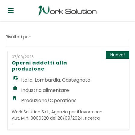
Home
Risultati per:
Offerte
Nuovo!
07/08/2026
Operai addetti alla
produzione
di
Carica
Italia
,
Lombardia
,
Castegnato
Industria alimentare
lavoro
il
Login
Produzione/Operations
Work Solution S.r.l., Agenzia per il lavoro con
CV
Lingua
Aut. Min. 0000320 del 20/09/2024, ricerca
...
per azienda cliente operante nella
distribuzione di prodotti da banco le figure