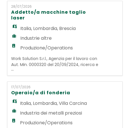
EN
di OPERAI ADDETTI ALLA PRODUZIONE. Le
28/07/2026
figure scelte si occuperanno di
Addetto/a macchine taglio
confezionamento, imballaggio,
laser
FR
preparazione scatole e bancali, di dolciumi
e prodotti da banco su linee e rull
Italia
,
Lombardia
,
Brescia
Industrie altre
IT
Produzione/Operations
Work Solution S.r.l., Agenzia per il lavoro con
DE
Aut. Min. 0000320 del 20/09/2024, ricerca e
...
seleziona per azienda operante nella
lavorazione di metalli, la figura di un/una:
ES
ADDETTO/A MACCHINE TAGLIO LASER. La
17/07/2026
risorsa si occuperà di posizionare le lamiere
Operaio/a di fonderia
grezze sulla macchina e di rimuovere i pezzi
PT
tagliati. Gestirà la cernita e il controllo del
Italia
,
Lombardia
,
Villa Carcina
Industria dei metalli preziosi
Produzione/Operations