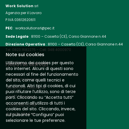
Work Solution
srl
Agenzia per il Lavoro
P.IVA 03612620611
PEC
: worksolutionsrl@pec.it
Sede Legale
:
81100 – Caserta (CE), Corso Giannone n.44
Direzione Operativa
:
81100 – Caserta (CE), Corso Giannone n.44
Tel. 0823.1682275 - Cell. 348.4000970
Note sui cookies
Utilizziamo dei cookies per questo
I NOSTRI SERVIZI
sito internet. Alcuni di questi sono
necessari al fine del funzionamento
Somministrazione
del sito, come quelli tecnici e
funzionali. Altri tipi di cookies, di cui
Ricerca e Selezione
puoi rifiutare l’utilizzo, sono di terze
Staff Leasing
parti. Cliccando su “Accetta tutti”
acconsenti all’utilizzo di tutti i
Consulenza HR
cookies del sito. Cliccando, invece,
Family Worker
sul pulsante “Configura” puoi
selezionare le tue preferenze.