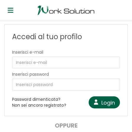
Home
Accedi al tuo profilo
Offerte
Inserisci e-mail
di
Carica
Inserisci password
lavoro
il
Login
Password dimenticata?
Login
Non sei ancora registrato?
CV
Lingua
OPPURE