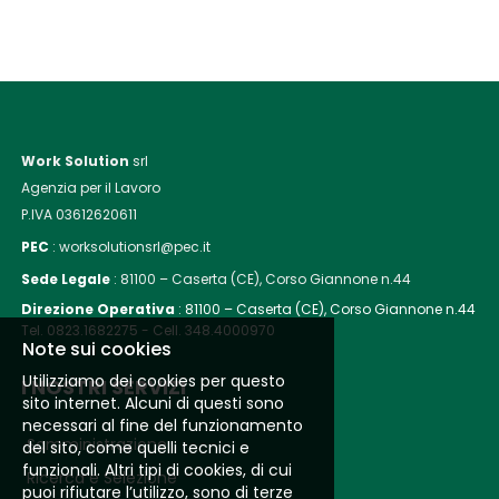
Work Solution
srl
Agenzia per il Lavoro
P.IVA 03612620611
PEC
: worksolutionsrl@pec.it
Sede Legale
:
81100 – Caserta (CE), Corso Giannone n.44
Direzione Operativa
:
81100 – Caserta (CE), Corso Giannone n.44
Tel. 0823.1682275 - Cell. 348.4000970
Note sui cookies
Utilizziamo dei cookies per questo
I NOSTRI SERVIZI
sito internet. Alcuni di questi sono
necessari al fine del funzionamento
Somministrazione
del sito, come quelli tecnici e
funzionali. Altri tipi di cookies, di cui
Ricerca e Selezione
puoi rifiutare l’utilizzo, sono di terze