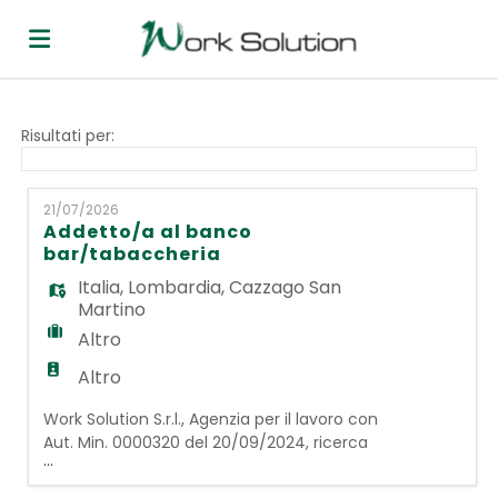
Home
Risultati per:
Offerte
21/07/2026
Addetto/a al banco
bar/tabaccheria
di
Carica
Italia
,
Lombardia
,
Cazzago San
Martino
Altro
lavoro
il
Login
Altro
Work Solution S.r.l., Agenzia per il lavoro con
CV
Lingua
Aut. Min. 0000320 del 20/09/2024, ricerca
...
per bar/tabaccheria una figura
di Addetto/a al banco bar/tabaccheria. La