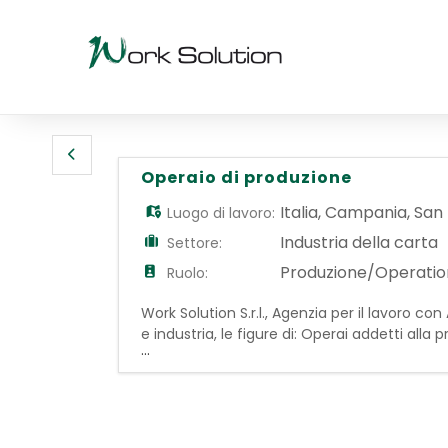
Operaio di produzione
Italia
,
Campania
,
San 
Luogo di lavoro:
Industria della carta
Settore:
Produzione/Operatio
Ruolo:
Work Solution S.r.l., Agenzia per il lavoro c
e industria, le figure di: Operai addetti alla
...
monouso per impieghi igienici e alimentari. Re