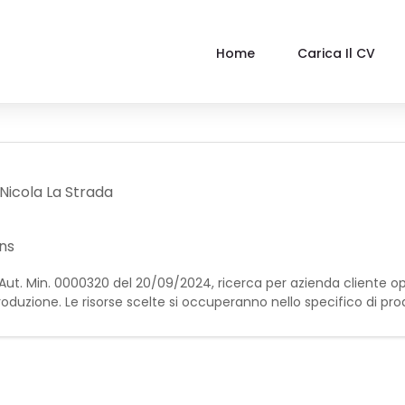
Home
Carica Il CV
Nicola La Strada
ns
on Aut. Min. 0000320 del 20/09/2024, ricerca per azienda cliente 
 produzione. Le risorse scelte si occuperanno nello specifico di pro
quisiti richiesti: - Esperienz