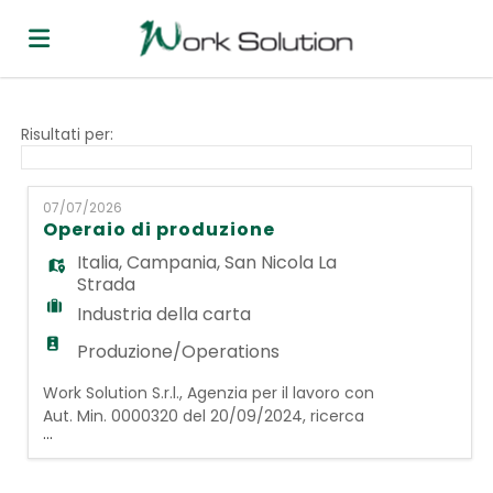
Home
Risultati per:
Offerte
07/07/2026
Operaio di produzione
Italia
,
Campania
,
San Nicola La
di
Carica
Strada
Industria della carta
lavoro
il
Login
Produzione/Operations
Work Solution S.r.l., Agenzia per il lavoro con
CV
Lingua
Aut. Min. 0000320 del 20/09/2024, ricerca
...
per azienda cliente operante nel settore
carta e industria, le figure di: Operai addetti
alla produzione. Le risorse scelte si