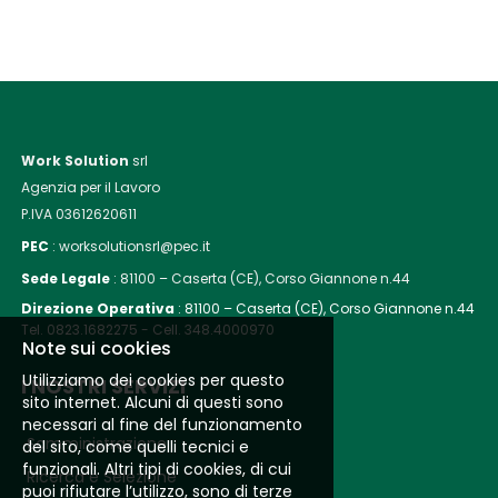
Work Solution
srl
Agenzia per il Lavoro
P.IVA 03612620611
PEC
: worksolutionsrl@pec.it
Sede Legale
:
81100 – Caserta (CE), Corso Giannone n.44
Direzione Operativa
:
81100 – Caserta (CE), Corso Giannone n.44
Tel. 0823.1682275 - Cell. 348.4000970
Note sui cookies
Utilizziamo dei cookies per questo
I NOSTRI SERVIZI
sito internet. Alcuni di questi sono
necessari al fine del funzionamento
Somministrazione
del sito, come quelli tecnici e
funzionali. Altri tipi di cookies, di cui
Ricerca e Selezione
puoi rifiutare l’utilizzo, sono di terze