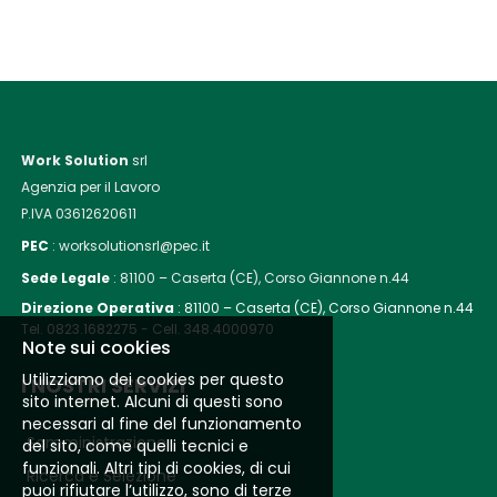
Work Solution
srl
Agenzia per il Lavoro
P.IVA 03612620611
PEC
: worksolutionsrl@pec.it
Sede Legale
:
81100 – Caserta (CE), Corso Giannone n.44
Direzione Operativa
:
81100 – Caserta (CE), Corso Giannone n.44
Tel. 0823.1682275 - Cell. 348.4000970
Note sui cookies
Utilizziamo dei cookies per questo
I NOSTRI SERVIZI
sito internet. Alcuni di questi sono
necessari al fine del funzionamento
Somministrazione
del sito, come quelli tecnici e
funzionali. Altri tipi di cookies, di cui
Ricerca e Selezione
puoi rifiutare l’utilizzo, sono di terze