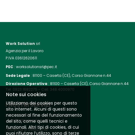
Work Solution
srl
Agenzia per il Lavoro
P.IVA 03612620611
PEC
: worksolutionsrl@pec.it
Sede Legale
:
81100 – Caserta (CE), Corso Giannone n.44
Direzione Operativa
:
81100 – Caserta (CE), Corso Giannone n.44
Tel. 0823.1682275 - Cell. 348.4000970
Note sui cookies
Utilizziamo dei cookies per questo
I NOSTRI SERVIZI
sito internet. Alcuni di questi sono
necessari al fine del funzionamento
Somministrazione
del sito, come quelli tecnici e
funzionali. Altri tipi di cookies, di cui
Ricerca e Selezione
puoi rifiutare l’utilizzo, sono di terze