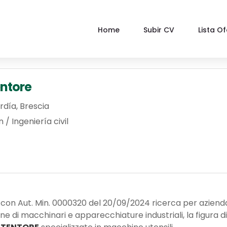
Home
Subir CV
Lista O
entore
rdía
,
Brescia
/ Ingeniería civil
oro con Aut. Min. 0000320 del 20/09/2024 ricerca per aziend
one di macchinari e apparecchiature industriali, la figura di