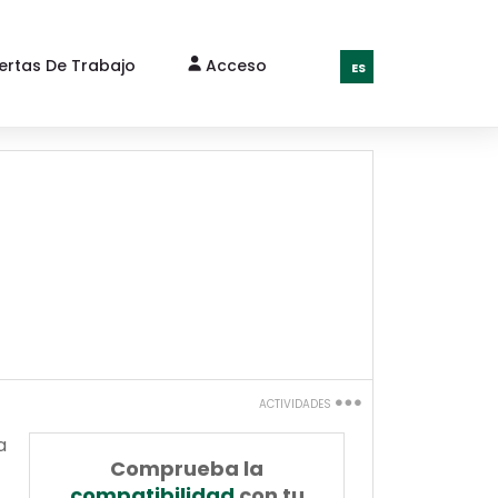
fertas De Trabajo
Acceso
ES
ACTIVIDADES
Imprimir
a
Comprueba la
Recomienda a
compatibilidad
con tu
un amigo