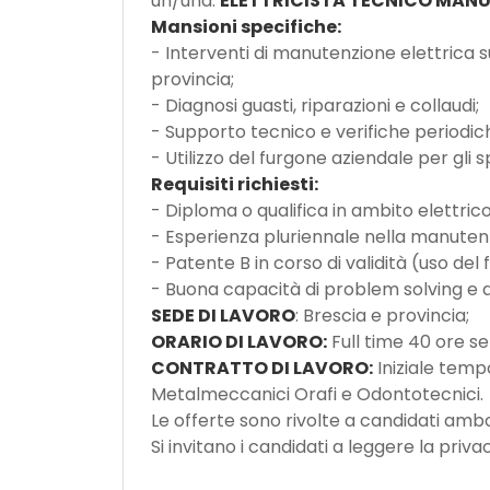
un/una:
ELETTRICISTA TECNICO MAN
Mansioni specifiche:
- Interventi di manutenzione elettrica su
provincia;
- Diagnosi guasti, riparazioni e collaudi;
- Supporto tecnico e verifiche periodich
- Utilizzo del furgone aziendale per gli 
Requisiti richiesti:
- Diploma o qualifica in ambito elettri
- Esperienza pluriennale nella manutenzi
- Patente B in corso di validità (uso del
- Buona capacità di problem solving e 
SEDE DI LAVORO
: Brescia e provincia;
ORARIO DI LAVORO:
Full time 40 ore se
CONTRATTO DI LAVORO:
Iniziale temp
Metalmeccanici Orafi e Odontotecnici.
Le offerte sono rivolte a candidati ambo
Si invitano i candidati a leggere la pr