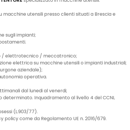
UTENTORE
specializzato in macchine utensili.
 macchine utensili presso clienti situati a Brescia e
e sugli impianti;
spostamenti.
co / elettrotecnico / meccatronico;
one elettrica su macchine utensili o impianti industriali;
 furgone aziendale);
autonomia operativa.
ttimanali dal lunedi al venerdi;
o determinato. Inquadramento al livello 4 del CCNL
sessi (L.903/77).
ivacy policy come da Regolamento UE n. 2016/679.