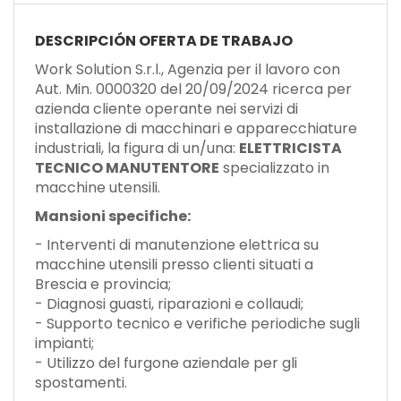
EN
DESCRIPCIÓN OFERTA DE TRABAJO
FR
Work Solution S.r.l., Agenzia per il lavoro con
Aut. Min. 0000320 del 20/09/2024 ricerca per
azienda cliente operante nei servizi di
IT
installazione di macchinari e apparecchiature
industriali, la figura di un/una:
ELETTRICISTA
TECNICO MANUTENTORE
specializzato in
macchine utensili.
DE
Mansioni specifiche:
- Interventi di manutenzione elettrica su
ES
macchine utensili presso clienti situati a
Brescia e provincia;
- Diagnosi guasti, riparazioni e collaudi;
PT
- Supporto tecnico e verifiche periodiche sugli
impianti;
- Utilizzo del furgone aziendale per gli
spostamenti.