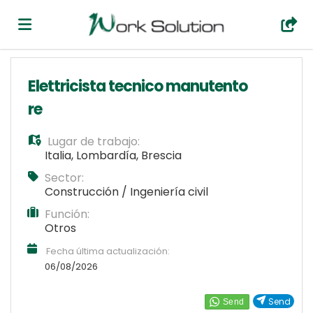
Home
Elettricista tecnico manutento
re
Lista
Lugar de trabajo:
Italia
,
Lombardía
,
Brescia
ofertas
Subir
Sector:
Construcción / Ingeniería civil
Función:
de
CV
Acceso
Otros
Fecha última actualización:
trabajo
Idioma
06/08/2026
Send