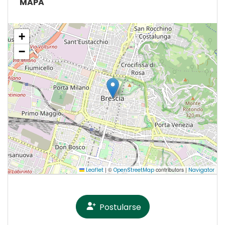
MAPA
+
−
|
©
contributors |
Leaflet
OpenStreetMap
Navigator
Postularse