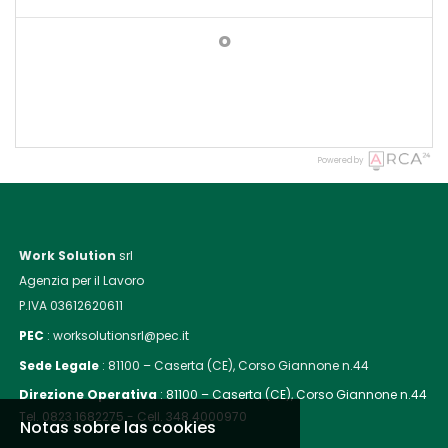
o
Powered by
Work Solution
srl
Agenzia per il Lavoro
P.IVA 03612620611
PEC
: worksolutionsrl@pec.it
Sede Legale
:
81100 – Caserta (CE), Corso Giannone n.44
Direzione Operativa
:
81100 – Caserta (CE), Corso Giannone n.44
Tel. 0823.1682275 - Cell. 348.4000970
Notas sobre las cookies